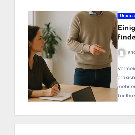
Uncat
Einig
find
and
Vermeid
praxis
mehr er
für Ihr