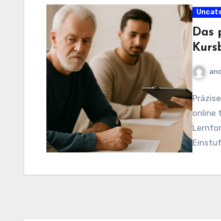
Uncat
Das 
Kurs
and
Präzis
online 
Lernfor
Einstu