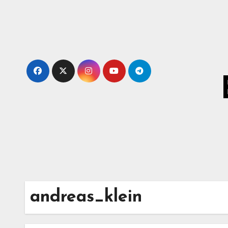
Skip
to
content
andreas_klein