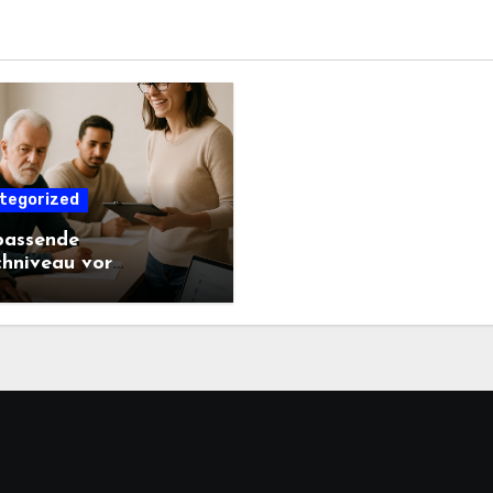
tegorized
passende
hniveau vor
eginn ermitteln